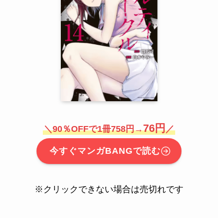
76円
＼90％OFFで1冊758円→
／
今すぐマンガBANGで読む
※クリックできない場合は売切れです