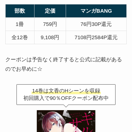
部数
定価
マンガBANG
1冊
759円
76円
30P還元
全12巻
9,108円
7108円
2584P還元
クーポンは予告なく終了すると公式に記載がある
のでお早めに☆
14巻は文香のHシーンを収録
初回購入で90％OFFクーポン配布中