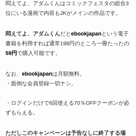
悶えてよ、アダムくんはコミックフェスタの総合3
位にいる漫画で内容もJKがメインの作品です。
悶えてよ、アダムくん
だと
ebookjapan
という電子
書籍を利用すれば通常198円のところ一冊たったの
59円
で購入可能です。
なお、
ebookjapan
は月額無料。
・面倒な会員登録一切ナシ。
・ログインだけで6回使える70％OFFクーポンが必
ずもらえる。
ただしこのキャンペーンは予告なしに終了する場