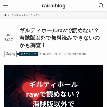
rairaiblog
ホーム
漫画
大人コミック
ギルティホールrawで読めない？
2026
海賊版以外で無料読みできないの
5/30
かも調査！
広告
2024年12月18日
2026年5月30日
大人コミック