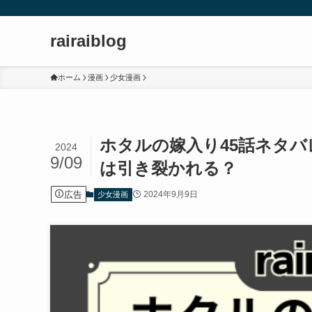
rairaiblog
ホーム
漫画
少女漫画
ホタルの嫁入り45話ネタ
2024
9/09
は引き裂かれる？
広告
2024年9月9日
少女漫画