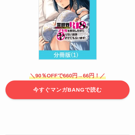
＼90％OFFで660円→66円！／
今すぐマンガBANGで読む