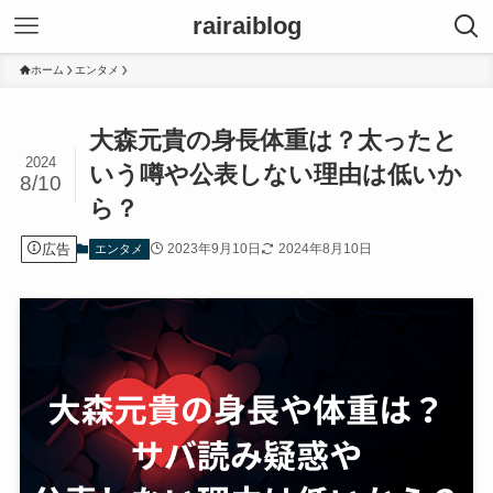
rairaiblog
ホーム
エンタメ
大森元貴の身長体重は？太ったと
2024
いう噂や公表しない理由は低いか
8/10
ら？
広告
2023年9月10日
2024年8月10日
エンタメ