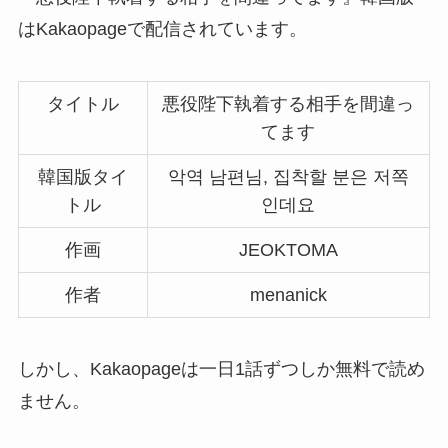
はKakaopageで配信されています。
タイトル
悪役陛下執着する相手を間違っ
てます
韓国版タイ
악역 남편님, 집착할 분은 저쪽
トル
인데요
作画
JEOKTOMA
作者
menanick
しかし、Kakaopageは一日1話ずつしか無料で読め
ません。