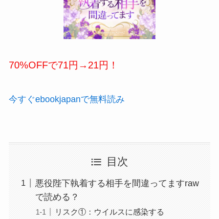
70%OFFで71円→
21円
！
今すぐebookjapanで無料読み
目次
悪役陛下執着する相手を間違ってますraw
で読める？
リスク①：ウイルスに感染する