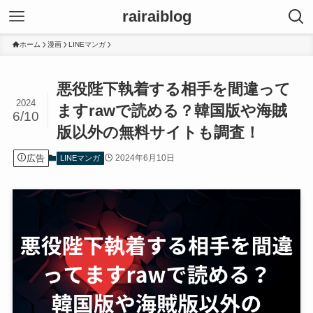
rairaiblog
ホーム
漫画
LINEマンガ
悪役陛下執着する相手を間違って
2024
ますrawで読める？韓国版や海賊
6/10
版以外の無料サイトも調査！
広告
2024年6月10日
LINEマンガ